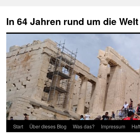
Zum
Inhalt
In 64 Jahren rund um die Welt
springen
Start
Über dieses Blog
Was das?
Impressum
Haf