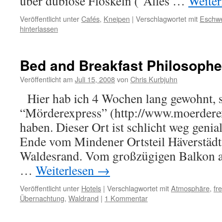
über dubiose Floskeln (“Alles …
Weiter
Veröffentlicht unter
Cafés
,
Kneipen
|
Verschlagwortet mit
Eschw
hinterlassen
Bed and Breakfast Philosoph
Veröffentlicht am
Juli 15, 2008
von
Chris Kurbjuhn
Hier hab ich 4 Wochen lang gewohnt, s
“Mörderexpress” (http://www.moerderex
haben. Dieser Ort ist schlicht weg genia
Ende vom Mindener Ortsteil Häverstädt
Waldesrand. Vom großzügigen Balkon a
…
Weiterlesen
→
Veröffentlicht unter
Hotels
|
Verschlagwortet mit
Atmosphäre
,
fr
Übernachtung
,
Waldrand
|
1 Kommentar