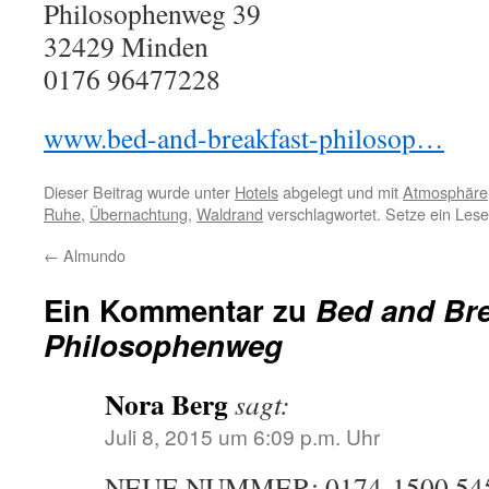
Philosophenweg 39
32429
Minden
0176 96477228
www.bed-and-breakfast-philosop…
Dieser Beitrag wurde unter
Hotels
abgelegt und mit
Atmosphäre
Ruhe
,
Übernachtung
,
Waldrand
verschlagwortet. Setze ein Les
←
Almundo
Ein Kommentar zu
Bed and Bre
Philosophenweg
Nora Berg
sagt:
Juli 8, 2015 um 6:09 p.m. Uhr
NEUE NUMMER: 0174-1500 54