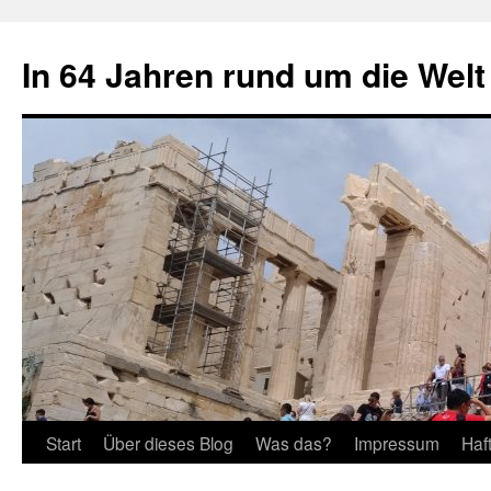
Zum
Inhalt
In 64 Jahren rund um die Welt
springen
Start
Über dieses Blog
Was das?
Impressum
Haf