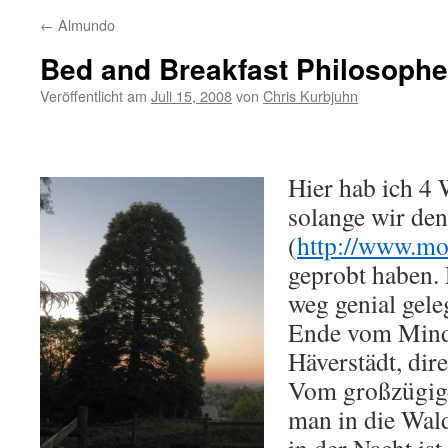
←
Almundo
Bed and Breakfast Philosoph
Veröffentlicht am
Juli 15, 2008
von
Chris Kurbjuhn
Hier hab ich 4
solange wir de
(
http://www.mo
geprobt haben. D
weg genial gele
Ende vom Minde
Häverstädt, dir
Vom großzügige
man in die Wal