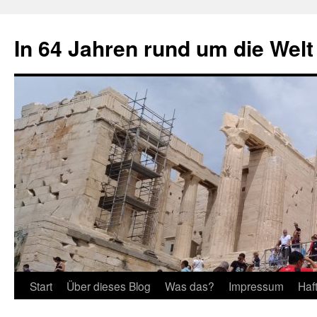
Zum
Inhalt
In 64 Jahren rund um die Welt
springen
Start
Über dieses Blog
Was das?
Impressum
Haf