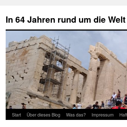
Zum
Inhalt
In 64 Jahren rund um die Welt
springen
Start
Über dieses Blog
Was das?
Impressum
Haf