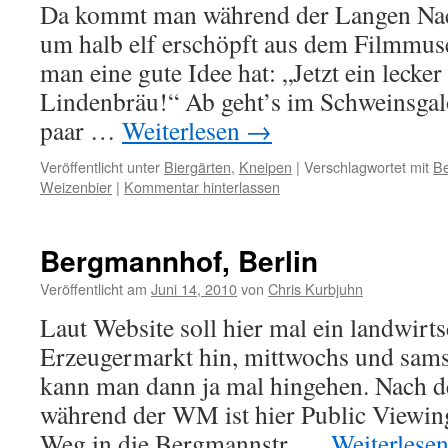
Da kommt man während der Langen Nac
um halb elf erschöpft aus dem Filmmus
man eine gute Idee hat: „Jetzt ein lecke
Lindenbräu!“ Ab geht’s im Schweinsgalo
paar …
Weiterlesen
→
Veröffentlicht unter
Biergärten
,
Kneipen
|
Verschlagwortet mit
Be
Weizenbier
|
Kommentar hinterlassen
Bergmannhof, Berlin
Veröffentlicht am
Juni 14, 2010
von
Chris Kurbjuhn
Laut Website soll hier mal ein landwirts
Erzeugermarkt hin, mittwochs und samst
kann man dann ja mal hingehen. Nach 
während der WM ist hier Public Viewing
Weg in die Bergmannstr. …
Weiterlese