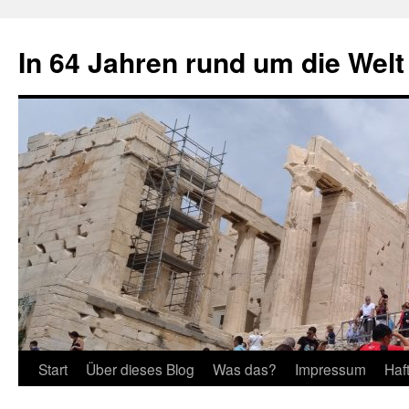
Zum
Inhalt
In 64 Jahren rund um die Welt
springen
Start
Über dieses Blog
Was das?
Impressum
Haf