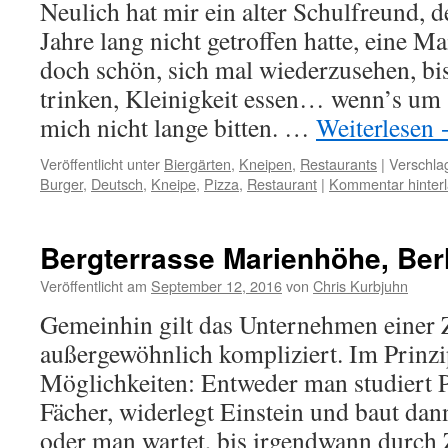
Neulich hat mir ein alter Schulfreund, de
Jahre lang nicht getroffen hatte, eine Ma
doch schön, sich mal wiederzusehen, bi
trinken, Kleinigkeit essen… wenn’s um
mich nicht lange bitten. …
Weiterlesen
Veröffentlicht unter
Biergärten
,
Kneipen
,
Restaurants
|
Verschla
Burger
,
Deutsch
,
Kneipe
,
Pizza
,
Restaurant
|
Kommentar hinter
Bergterrasse Marienhöhe, Ber
Veröffentlicht am
September 12, 2016
von
Chris Kurbjuhn
Gemeinhin gilt das Unternehmen einer Z
außergewöhnlich kompliziert. Im Prinzi
Möglichkeiten: Entweder man studiert 
Fächer, widerlegt Einstein und baut dan
oder man wartet, bis irgendwann durch Z