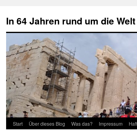
Zum
Inhalt
In 64 Jahren rund um die Welt
springen
Start
Über dieses Blog
Was das?
Impressum
Haf