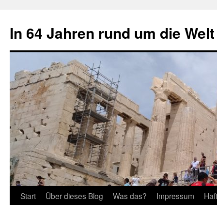
Zum
Inhalt
In 64 Jahren rund um die Welt
springen
Start
Über dieses Blog
Was das?
Impressum
Haf