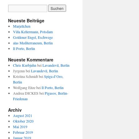
Neueste Beiträge
Marjellchen
Villa Kellermann, Potsdam
Goldener Engel, Eschwege
alas Mediterraneum, Berlin
Il Porto, Berlin
Neueste Kommentare
Chris Kurbjuhn
bei
Lavandevil, Berlin
Jyrgenn
bei
Lavandevil, Berlin
Kristina Schmidt
bei
Spiga d’Oro,
Berlin
Wolfgang Eitze
bei
Il Porto, Berlin
Andrea DICKES
bei
Pigasos, Berlin-
Friedenau
Archiv
August 2021
Oktober 2020
Mai 2019
Februar 2019
Januar 2019