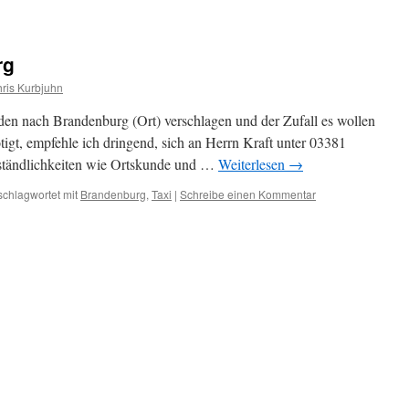
rg
ris Kurbjuhn
den nach Brandenburg (Ort) verschlagen und der Zufall es wollen
nötigt, empfehle ich dringend, sich an Herrn Kraft unter 03381
ständlichkeiten wie Ortskunde und …
Weiterlesen
→
schlagwortet mit
Brandenburg
,
Taxi
|
Schreibe einen Kommentar