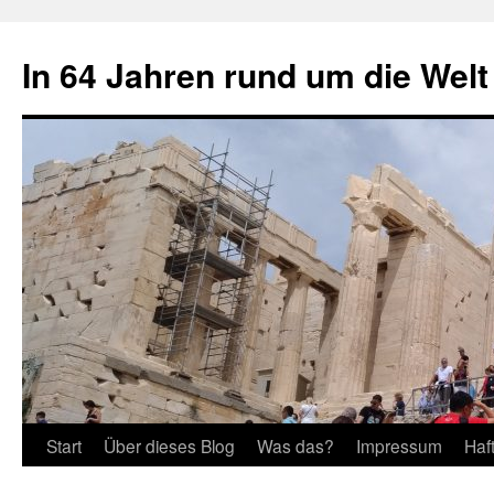
Zum
Inhalt
In 64 Jahren rund um die Welt
springen
Start
Über dieses Blog
Was das?
Impressum
Haf