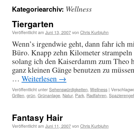
Wellness
Kategoriearchiv:
Tiergarten
Veröffentlicht am
Juni 13, 2007
von
Chris Kurbjuhn
Wenn’s irgendwie geht, dann fahr ich m
Büro. Knapp zehn Kilometer strampeln 
solang ich den Kaiserdamm zum Theo 
ganz kleinen Gänge benutzen zu müssen,
…
Weiterlesen
→
Veröffentlicht unter
Sehenswürdigkeiten
,
Wellness
|
Verschlagwo
Grillen
,
grün
,
Grünanlage
,
Natur
,
Park
,
Radfahren
,
Spazierenge
Fantasy Hair
Veröffentlicht am
Juni 11, 2007
von
Chris Kurbjuhn