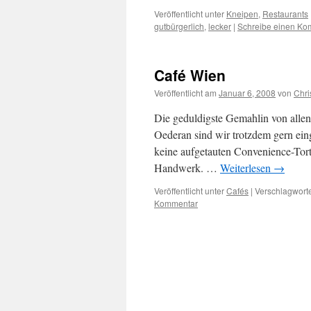
Veröffentlicht unter
Kneipen
,
Restaurants
gutbürgerlich
,
lecker
|
Schreibe einen Ko
Café Wien
Veröffentlicht am
Januar 6, 2008
von
Chri
Die geduldigste Gemahlin von allen
Oederan sind wir trotzdem gern ein
keine aufgetauten Convenience-Tort
Handwerk. …
Weiterlesen
→
Veröffentlicht unter
Cafés
|
Verschlagworte
Kommentar