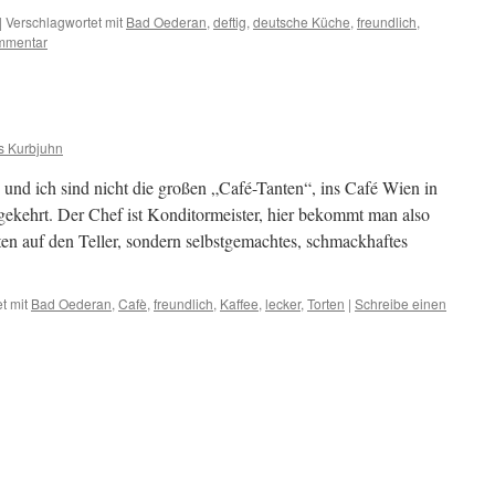
|
Verschlagwortet mit
Bad Oederan
,
deftig
,
deutsche Küche
,
freundlich
,
mmentar
s Kurbjuhn
 und ich sind nicht die großen „Café-Tanten“, ins Café Wien in
gekehrt. Der Chef ist Konditormeister, hier bekommt man also
en auf den Teller, sondern selbstgemachtes, schmackhaftes
t mit
Bad Oederan
,
Cafè
,
freundlich
,
Kaffee
,
lecker
,
Torten
|
Schreibe einen