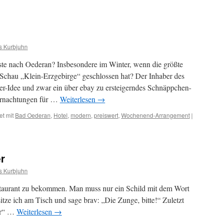
s Kurbjuhn
 nach Oederan? Insbesondere im Winter, wenn die größte
n-Schau „Klein-Erzgebirge“ geschlossen hat? Der Inhaber des
er-Idee und zwar ein über ebay zu ersteigerndes Schnäppchen-
rnachtungen für …
Weiterlesen
→
et mit
Bad Oederan
,
Hotel
,
modern
,
preiswert
,
Wochenend-Arrangement
|
r
s Kurbjuhn
estaurant zu bekommen. Man muss nur ein Schild mit dem Wort
sitze ich am Tisch und sage brav: „Die Zunge, bitte!“ Zuletzt
ler“ …
Weiterlesen
→