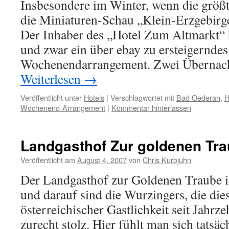
Insbesondere im Winter, wenn die größte
die Miniaturen-Schau „Klein-Erzgebirge
Der Inhaber des „Hotel Zum Altmarkt“ 
und zwar ein über ebay zu ersteigernde
Wochenendarrangement. Zwei Übernac
Weiterlesen
→
Veröffentlicht unter
Hotels
|
Verschlagwortet mit
Bad Oederan
,
H
Wochenend-Arrangement
|
Kommentar hinterlassen
Landgasthof Zur goldenen Tr
Veröffentlicht am
August 4, 2007
von
Chris Kurbjuhn
Der Landgasthof zur Goldenen Traube is
und darauf sind die Wurzingers, die die
österreichischer Gastlichkeit seit Jahrze
zurecht stolz. Hier fühlt man sich tatsäc