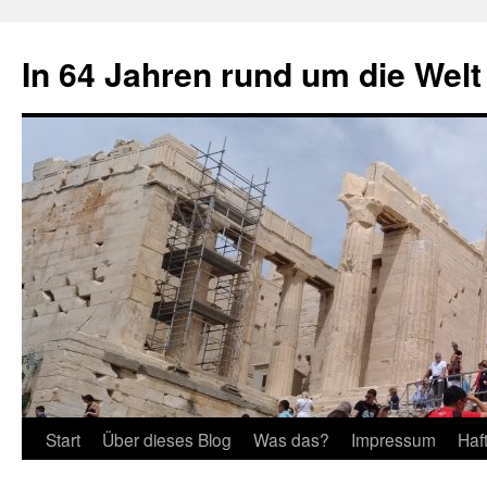
Zum
Inhalt
In 64 Jahren rund um die Welt
springen
Start
Über dieses Blog
Was das?
Impressum
Haf