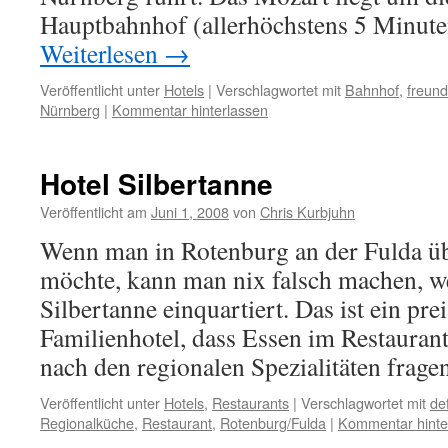
Hauptbahnhof (allerhöchstens 5 Minut
Weiterlesen
→
Veröffentlicht unter
Hotels
|
Verschlagwortet mit
Bahnhof
,
freund
Nürnberg
|
Kommentar hinterlassen
Hotel Silbertanne
Veröffentlicht am
Juni 1, 2008
von
Chris Kurbjuhn
Wenn man in Rotenburg an der Fulda ü
möchte, kann man nix falsch machen, w
Silbertanne einquartiert. Das ist ein pr
Familienhotel, dass Essen im Restauran
nach den regionalen Spezialitäten frag
Veröffentlicht unter
Hotels
,
Restaurants
|
Verschlagwortet mit
def
Regionalküche
,
Restaurant
,
Rotenburg/Fulda
|
Kommentar hinte