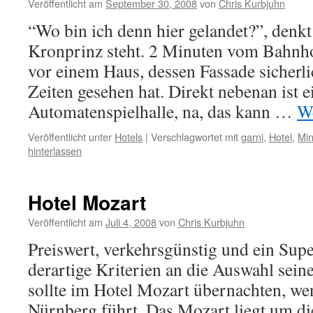
Veröffentlicht am
September 30, 2008
von
Chris Kurbjuhn
“Wo bin ich denn hier gelandet?”, den
Kronprinz steht. 2 Minuten vom Bahnho
vor einem Haus, dessen Fassade sicherl
Zeiten gesehen hat. Direkt nebenan ist e
Automatenspielhalle, na, das kann …
We
Veröffentlicht unter
Hotels
|
Verschlagwortet mit
garni
,
Hotel
,
Mi
hinterlassen
Hotel Mozart
Veröffentlicht am
Juli 4, 2008
von
Chris Kurbjuhn
Preiswert, verkehrsgünstig und ein Su
derartige Kriterien an die Auswahl seine
sollte im Hotel Mozart übernachten, w
Nürnberg führt. Das Mozart liegt um d