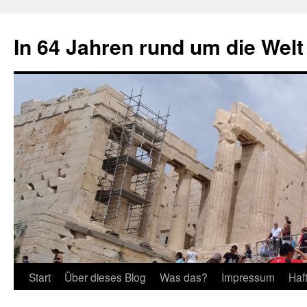
Zum
Inhalt
In 64 Jahren rund um die Welt
springen
Start
Über dieses Blog
Was das?
Impressum
Haf