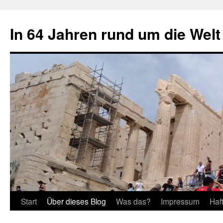
Zum
Inhalt
In 64 Jahren rund um die Welt
springen
Start
Über dieses Blog
Was das?
Impressum
Haf