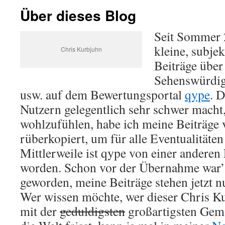
Über dieses Blog
Seit Sommer 2
kleine, subje
Chris Kurbjuhn
Beiträge über
Sehenswürdigk
usw. auf dem Bewertungsportal
qype
. 
Nutzern gelegentlich sehr schwer macht,
wohlzufühlen, habe ich meine Beiträge 
rüberkopiert, um für alle Eventualitäten
Mittlerweile ist qype von einer ander
worden. Schon vor der Übernahme war’s
geworden, meine Beiträge stehen jetzt n
Wer wissen möchte, wer dieser Chris Kur
mit der
geduldigsten
großartigsten Gema