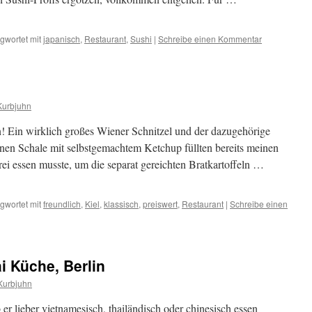
gwortet mit
japanisch
,
Restaurant
,
Sushi
|
Schreibe einen Kommentar
Kurbjuhn
en! Ein wirklich großes Wiener Schnitzel und der dazugehörige
leinen Schale mit selbstgemachtem Ketchup füllten bereits meinen
frei essen musste, um die separat gereichten Bratkartoffeln …
gwortet mit
freundlich
,
Kiel
,
klassisch
,
preiswert
,
Restaurant
|
Schreibe einen
i Küche, Berlin
Kurbjuhn
er lieber vietnamesisch, thailändisch oder chinesisch essen