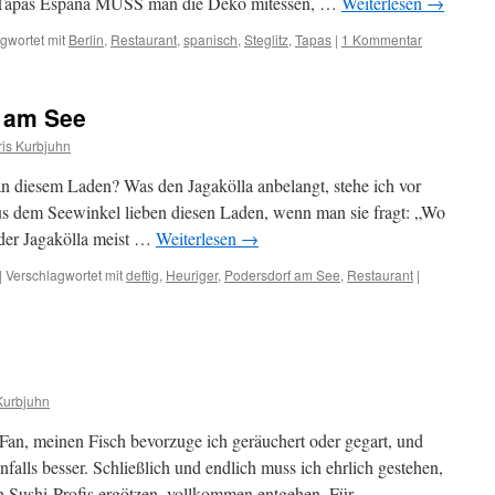
m Tapas España MUSS man die Deko mitessen, …
Weiterlesen
→
gwortet mit
Berlin
,
Restaurant
,
spanisch
,
Steglitz
,
Tapas
|
1 Kommentar
f am See
is Kurbjuhn
n diesem Laden? Was den Jagakölla anbelangt, stehe ich vor
us dem Seewinkel lieben diesen Laden, wenn man sie fragt: „Wo
 der Jagakölla meist …
Weiterlesen
→
|
Verschlagwortet mit
deftig
,
Heuriger
,
Podersdorf am See
,
Restaurant
|
Kurbjuhn
-Fan, meinen Fisch bevorzuge ich geräuchert oder gegart, und
alls besser. Schließlich und endlich muss ich ehrlich gestehen,
ch Sushi-Profis ergötzen, vollkommen entgehen. Für …