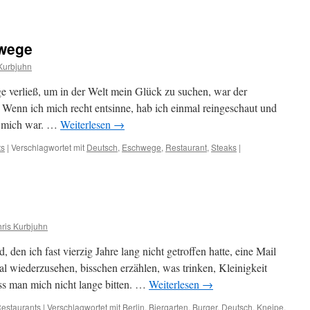
hwege
Kurbjuhn
e verließ, um in der Welt mein Glück zu suchen, war der
enn ich mich recht entsinne, hab ich einmal reingeschaut und
ür mich war. …
Weiterlesen
→
ts
|
Verschlagwortet mit
Deutsch
,
Eschwege
,
Restaurant
,
Steaks
|
ris Kurbjuhn
, den ich fast vierzig Jahre lang nicht getroffen hatte, eine Mail
l wiederzusehen, bisschen erzählen, was trinken, Kleinigkeit
s man mich nicht lange bitten. …
Weiterlesen
→
estaurants
|
Verschlagwortet mit
Berlin
,
Biergarten
,
Burger
,
Deutsch
,
Kneipe
,