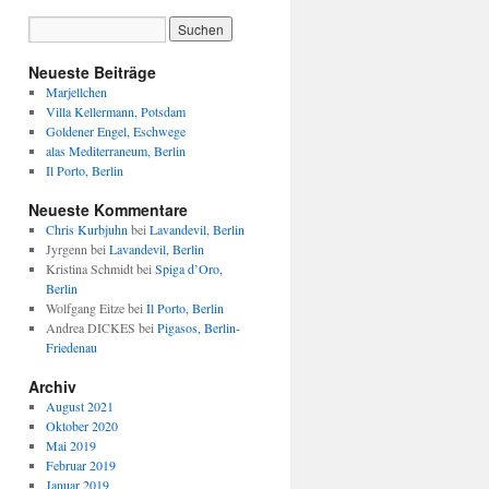
Neueste Beiträge
Marjellchen
Villa Kellermann, Potsdam
Goldener Engel, Eschwege
alas Mediterraneum, Berlin
Il Porto, Berlin
Neueste Kommentare
Chris Kurbjuhn
bei
Lavandevil, Berlin
Jyrgenn
bei
Lavandevil, Berlin
Kristina Schmidt
bei
Spiga d’Oro,
Berlin
Wolfgang Eitze
bei
Il Porto, Berlin
Andrea DICKES
bei
Pigasos, Berlin-
Friedenau
Archiv
August 2021
Oktober 2020
Mai 2019
Februar 2019
Januar 2019