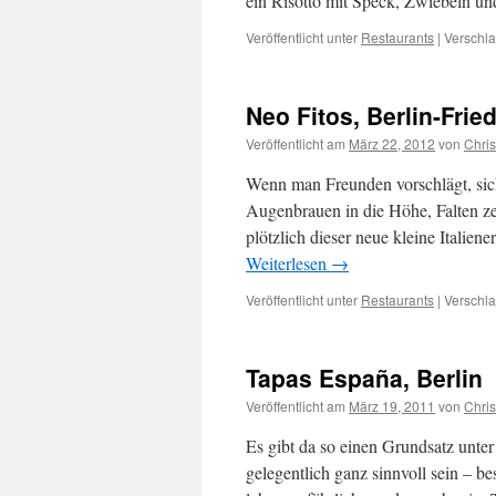
ein Risotto mit Speck, Zwiebeln un
Veröffentlicht unter
Restaurants
|
Verschla
Neo Fitos, Berlin-Frie
Veröffentlicht am
März 22, 2012
von
Chri
Wenn man Freunden vorschlägt, sich
Augenbrauen in die Höhe, Falten ze
plötzlich dieser neue kleine Italien
Weiterlesen
→
Veröffentlicht unter
Restaurants
|
Verschla
Tapas España, Berlin
Veröffentlicht am
März 19, 2011
von
Chri
Es gibt da so einen Grundsatz unte
gelegentlich ganz sinnvoll sein – b