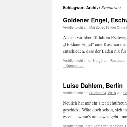
Restaurant
Schlagwort-Archiv:
Goldener Engel, Esc
Veröffentlicht am
Mai 25, 2019
von
Chris 
Als ich vor über 40 Jahren Eschweg
„Goldene Engel“ eine Kaschemme. W
entschieden, dass der Laden nix f
Veröffentlicht unter
Biergärten
,
Restauran
1 Kommentar
Luise Dahlem, Berlin
Veröffentlicht am
Oktober 24, 2018
von
Ch
Neulich hat mir ein alter Schulfreund
geschickt. Wäre doch schön, sich ma
essen… wenn’s um sowas geht, mus
Veröffentlicht unter
Biergärten
,
Kneipen
,
R