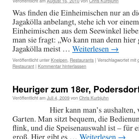
Veröffentlicht am
August 16, 2010
von
Chris Kurbjuhn
Was finden die Einheimischen nur an 
Jagakölla anbelangt, stehe ich vor einem
Einheimischen aus dem Seewinkel liebe
man sie fragt: „Wo kann man denn hier g
Jagakölla meist …
Weiterlesen
→
Veröffentlicht unter
Kneipen
,
Restaurants
|
Verschlagwortet mit
Restaurant
|
Kommentar hinterlassen
Heuriger zum 18er, Podersdor
Veröffentlicht am
Juli 4, 2009
von
Chris Kurbjuhn
Hier kann man’s aushalten, vor 
Garten. Man sitzt bequem, die Bedienun
flink, und die Speisenauswahl ist – für 
groß. Hier gibt es …
Weiterlesen
→