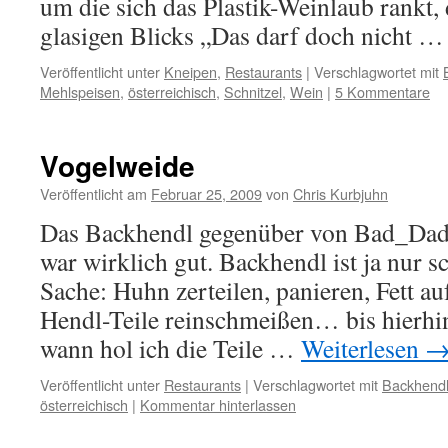
um die sich das Plastik-Weinlaub rankt
glasigen Blicks „Das darf doch nicht 
Veröffentlicht unter
Kneipen
,
Restaurants
|
Verschlagwortet mit
Mehlspeisen
,
österreichisch
,
Schnitzel
,
Wein
|
5 Kommentare
Vogelweide
Veröffentlicht am
Februar 25, 2009
von
Chris Kurbjuhn
Das Backhendl gegenüber von Bad_Dad
war wirklich gut. Backhendl ist ja nur s
Sache: Huhn zerteilen, panieren, Fett a
Hendl-Teile reinschmeißen… bis hierhi
wann hol ich die Teile …
Weiterlesen
Veröffentlicht unter
Restaurants
|
Verschlagwortet mit
Backhend
österreichisch
|
Kommentar hinterlassen