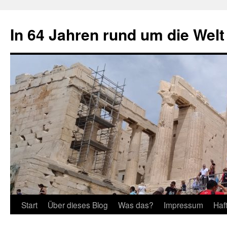
Zum
Inhalt
In 64 Jahren rund um die Welt
springen
Start
Über dieses Blog
Was das?
Impressum
Haf