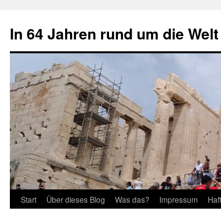
Zum
Inhalt
In 64 Jahren rund um die Welt
springen
Start
Über dieses Blog
Was das?
Impressum
Haf