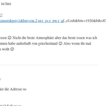
ist hier
s?
kensee&psj=1&bav=on.2,or.r_gc.r_pw.r_qf
.,cf.osb&biw=1920&bih=
ssen 😉 Nicht die beste Atmosphäre aber das beste essen was ich
men habe außerhalb von griechenland 😉 Also wenn ihr mal
 wollt 😉
r
ier die Adresse so
4612 Falkensee