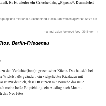
auft. Es ist wieder ein Grieche drin, „Pigasos“. Demnächst
bgelegt und mit
Berlin
,
Griechenland
,
Restaurant
verschlagwortet. Setze ein
mai-mai asian feelgood food, Göttingen
→
itos, Berlin-Friedenau
r
t zu den Verächter(inne)n griechischer Küche. Das hat sich bei
r Wiclefstraße geändert, ein vielgeliebter Kiezladen mit
 ist mir deutlich, dass Du zurzeit mit Vorliebe das neue
och meine heiße Empfehlung, ein Ausflug nach Moabit.
h das Neo Fitos.