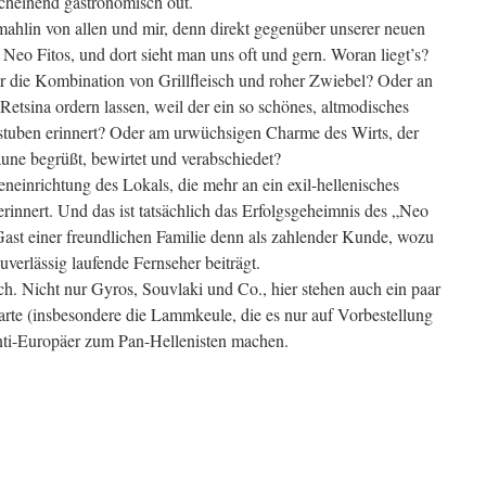
scheinend gastronomisch out.
mahlin von allen und mir, denn direkt gegenüber unserer neuen
Neo Fitos, und dort sieht man uns oft und gern. Woran liegt’s?
r die Kombination von Grillfleisch und roher Zwiebel? Oder an
Retsina ordern lassen, weil der ein so schönes, altmodisches
stuben erinnert? Oder am urwüchsigen Charme des Wirts, der
aune begrüßt, bewirtet und verabschiedet?
neinrichtung des Lokals, die mehr an ein exil-hellenisches
rinnert. Und das ist tatsächlich das Erfolgsgeheimnis des „Neo
s Gast einer freundlichen Familie denn als zahlender Kunde, wozu
verlässig laufende Fernseher beiträgt.
h. Nicht nur Gyros, Souvlaki und Co., hier stehen auch ein paar
Karte (insbesondere die Lammkeule, die es nur auf Vorbestellung
Anti-Europäer zum Pan-Hellenisten machen.