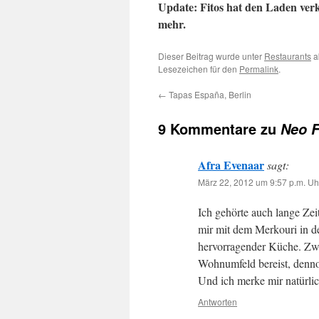
Update: Fitos hat den Laden verk
mehr.
Dieser Beitrag wurde unter
Restaurants
a
Lesezeichen für den
Permalink
.
←
Tapas España, Berlin
9 Kommentare zu
Neo F
Afra Evenaar
sagt:
März 22, 2012 um 9:57 p.m. Uh
Ich gehörte auch lange Zei
mir mit dem Merkouri in de
hervorragender Küche. Zwar
Wohnumfeld bereist, denn
Und ich merke mir natürlic
Antworten