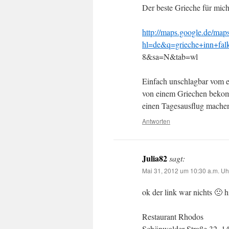
Der beste Grieche für mich 
http://maps.google.de/map
hl=de&q=grieche+inn+fal
8&sa=N&tab=wl
Einfach unschlagbar vom e
von einem Griechen bekom
einen Tagesausflug machen
Antworten
Julia82
sagt:
Mai 31, 2012 um 10:30 a.m. Uh
ok der link war nichts 🙁 h
Restaurant Rhodos
Schönwalder Straße 32, 1