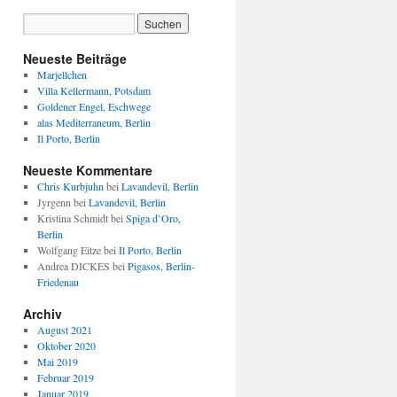
Neueste Beiträge
Marjellchen
Villa Kellermann, Potsdam
Goldener Engel, Eschwege
alas Mediterraneum, Berlin
Il Porto, Berlin
Neueste Kommentare
Chris Kurbjuhn
bei
Lavandevil, Berlin
Jyrgenn
bei
Lavandevil, Berlin
Kristina Schmidt
bei
Spiga d’Oro,
Berlin
Wolfgang Eitze
bei
Il Porto, Berlin
Andrea DICKES
bei
Pigasos, Berlin-
Friedenau
Archiv
August 2021
Oktober 2020
Mai 2019
Februar 2019
Januar 2019