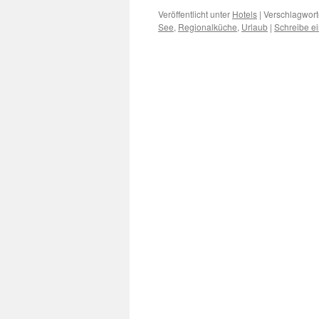
Veröffentlicht unter
Hotels
|
Verschlagwort
See
,
Regionalküche
,
Urlaub
|
Schreibe e