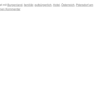
et mit
Burgenland
,
familiär
,
gutbürgerlich
,
Hotel
,
Österreich
,
Pdersdorf am
inen Kommentar