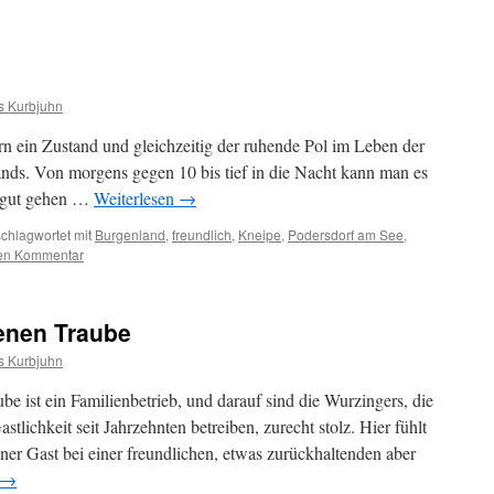
s Kurbjuhn
rn ein Zustand und gleichzeitig der ruhende Pol im Leben der
nds. Von morgens gegen 10 bis tief in die Nacht kann man es
en gut gehen …
Weiterlesen
→
chlagwortet mit
Burgenland
,
freundlich
,
Kneipe
,
Podersdorf am See
,
nen Kommentar
enen Traube
s Kurbjuhn
 ist ein Familienbetrieb, und darauf sind die Wurzingers, die
stlichkeit seit Jahrzehnten betreiben, zurecht stolz. Hier fühlt
ener Gast bei einer freundlichen, etwas zurückhaltenden aber
→