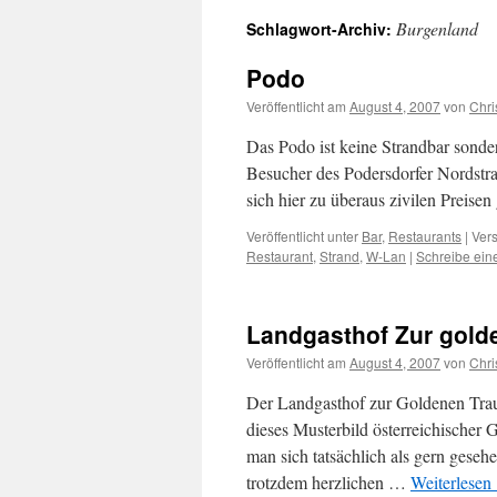
Burgenland
Schlagwort-Archiv:
Podo
Veröffentlicht am
August 4, 2007
von
Chri
Das Podo ist keine Strandbar sonde
Besucher des Podersdorfer Nordstra
sich hier zu überaus zivilen Preis
Veröffentlicht unter
Bar
,
Restaurants
|
Vers
Restaurant
,
Strand
,
W-Lan
|
Schreibe ei
Landgasthof Zur gold
Veröffentlicht am
August 4, 2007
von
Chri
Der Landgasthof zur Goldenen Traube
dieses Musterbild österreichischer Ga
man sich tatsächlich als gern geseh
trotzdem herzlichen …
Weiterlesen