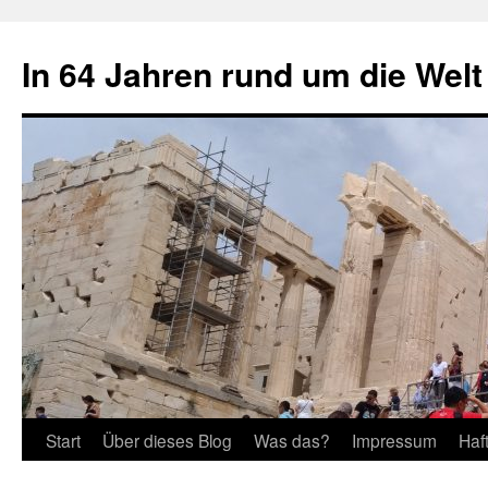
Zum
Inhalt
In 64 Jahren rund um die Welt
springen
Start
Über dieses Blog
Was das?
Impressum
Haf