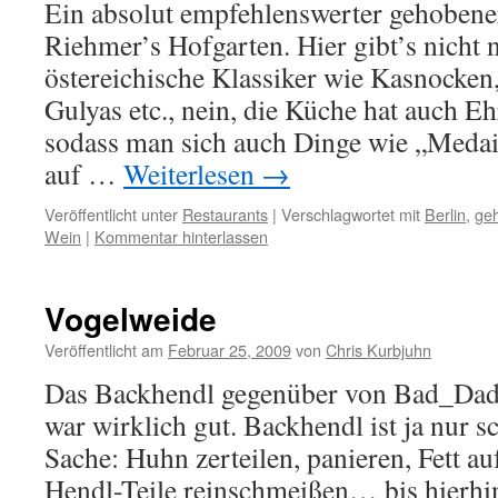
Ein absolut empfehlenswerter gehobener
Riehmer’s Hofgarten. Hier gibt’s nicht n
östereichische Klassiker wie Kasnocken
Gulyas etc., nein, die Küche hat auch E
sodass man sich auch Dinge wie „Meda
auf …
Weiterlesen
→
Veröffentlicht unter
Restaurants
|
Verschlagwortet mit
Berlin
,
ge
Wein
|
Kommentar hinterlassen
Vogelweide
Veröffentlicht am
Februar 25, 2009
von
Chris Kurbjuhn
Das Backhendl gegenüber von Bad_Dad
war wirklich gut. Backhendl ist ja nur s
Sache: Huhn zerteilen, panieren, Fett a
Hendl-Teile reinschmeißen… bis hierhi