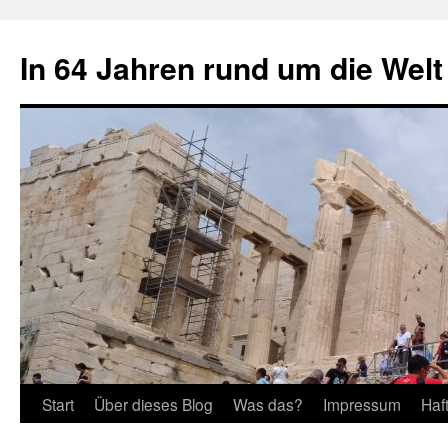
Zum
Inhalt
In 64 Jahren rund um die Welt
springen
Start
Über dieses Blog
Was das?
Impressum
Haf