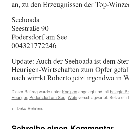
an, zu den Erzeugnissen der Top-Winzer
Seehoada
Seestraße 90
Podersdorf am See
004321772246
Update: Auch der Seehoada ist dem Sterb
Heurigen-Wirtschaften zum Opfer gefa
nach wirrkt Roberto jetzt irgendwo in 
Dieser Beitrag wurde unter
Kneipen
abgelegt und mit
belegte B
Heuriger
,
Podersdorf am See
,
Wein
verschlagwortet. Setze ein
←
Deko-Behrendt
Schreibe einen Kommentar