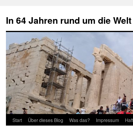
Zum
Inhalt
In 64 Jahren rund um die Welt
springen
Start
Über dieses Blog
Was das?
Impressum
Haf