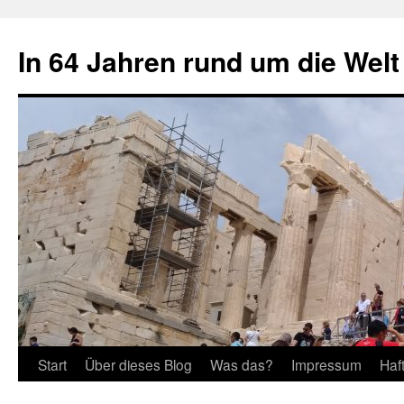
Zum
Inhalt
In 64 Jahren rund um die Welt
springen
Start
Über dieses Blog
Was das?
Impressum
Haf