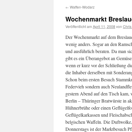
←
Waffen-Wodarz
Wochenmarkt Breslaue
Veröffentlicht am
April 11, 2008
von
Chris
Der Wochenmarkt auf dem Breslauer P
wenig anders. Sogar an den Ramsc
und ausführlich beraten. Da man si
gibt es ein Überangebot an Gemüse
wenn er kurz vor der Schließung die
die Inhaber derselben mit Sonderan
Schon beim ersten Besuch Stammkund
Federvieh sondern auch Neulandflei
gestern Abend auf den Tisch kam, w
Berlin – Thüringer Bratwürste in ak
Hühnerbrühe oder einen Geflügelfon
Geflügelkarkassen und Fleischabschn
belgischen Waffeln. Die Duftwolke, 
Donnerstags ist der Marktbesuch Pfl