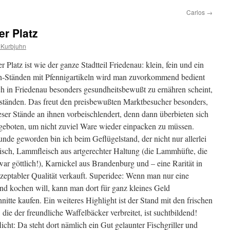
Carlos
→
r Platz
 Kurbjuhn
latz ist wie der ganze Stadtteil Friedenau: klein, fein und ein
h-Ständen mit Pfennigartikeln wird man zuvorkommend bedient
ch in Friedenau besonders gesundheitsbewußt zu ernähren scheint,
ständen. Das freut den preisbewußten Marktbesucher besonders,
ser Stände an ihnen vorbeischlendert, denn dann überbieten sich
geboten, um nicht zuviel Ware wieder einpacken zu müssen.
e geworden bin ich beim Geflügelstand, der nicht nur allerlei
sch, Lammfleisch aus artgerechter Haltung (die Lammhüfte, die
ar göttlich!), Karnickel aus Brandenburg und – eine Rarität in
zeptabler Qualität verkauft. Superidee: Wenn man nur eine
d kochen will, kann man dort für ganz kleines Geld
itte kaufen. Ein weiteres Highlight ist der Stand mit den frischen
die der freundliche Waffelbäcker verbreitet, ist suchtbildend!
icht: Da steht dort nämlich ein Gut gelaunter Fischgriller und