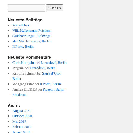
Neueste Beiträge
Marjellchen
Villa Kellermann, Potsdam
Goldener Engel, Eschwege
alas Mediterraneum, Berlin
Il Porto, Berlin
Neueste Kommentare
Chris Kurbjuhn
bei
Lavandevil, Berlin
Jyrgenn
bei
Lavandevil, Berlin
Kristina Schmidt
bei
Spiga d’Oro,
Berlin
Wolfgang Eitze
bei
Il Porto, Berlin
Andrea DICKES
bei
Pigasos, Berlin-
Friedenau
Archiv
August 2021
Oktober 2020
Mai 2019
Februar 2019
Januar 2019