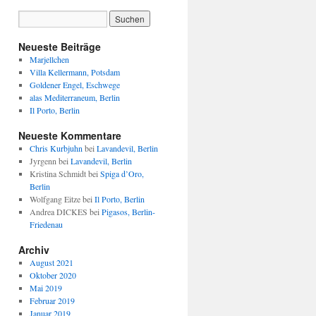
Neueste Beiträge
Marjellchen
Villa Kellermann, Potsdam
Goldener Engel, Eschwege
alas Mediterraneum, Berlin
Il Porto, Berlin
Neueste Kommentare
Chris Kurbjuhn
bei
Lavandevil, Berlin
Jyrgenn
bei
Lavandevil, Berlin
Kristina Schmidt
bei
Spiga d’Oro,
Berlin
Wolfgang Eitze
bei
Il Porto, Berlin
Andrea DICKES
bei
Pigasos, Berlin-
Friedenau
Archiv
August 2021
Oktober 2020
Mai 2019
Februar 2019
Januar 2019