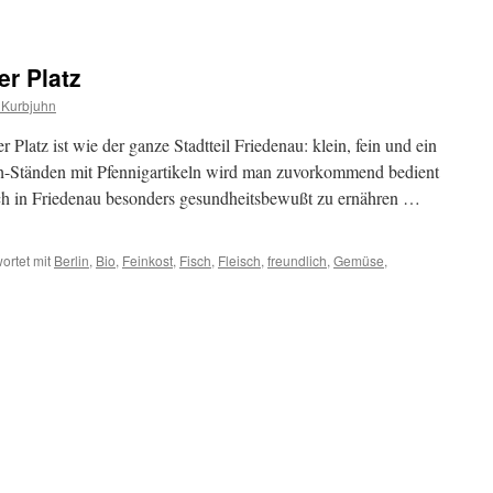
r Platz
 Kurbjuhn
latz ist wie der ganze Stadtteil Friedenau: klein, fein und ein
h-Ständen mit Pfennigartikeln wird man zuvorkommend bedient
ich in Friedenau besonders gesundheitsbewußt zu ernähren …
ortet mit
Berlin
,
Bio
,
Feinkost
,
Fisch
,
Fleisch
,
freundlich
,
Gemüse
,