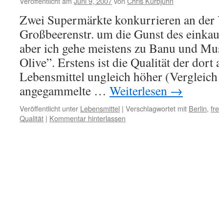
Veröffentlicht am
Juni 9, 2007
von
Chris Kurbjuhn
Zwei Supermärkte konkurrieren an der 
Großbeerenstr. um die Gunst des einka
aber ich gehe meistens zu Banu und Mus
Olive”. Erstens ist die Qualität der dor
Lebensmittel ungleich höher (Vergleich
angegammelte …
Weiterlesen
→
Veröffentlicht unter
Lebensmittel
|
Verschlagwortet mit
Berlin
,
fr
Qualität
|
Kommentar hinterlassen