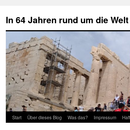
Zum
Inhalt
In 64 Jahren rund um die Welt
springen
Start
Über dieses Blog
Was das?
Impressum
Haf