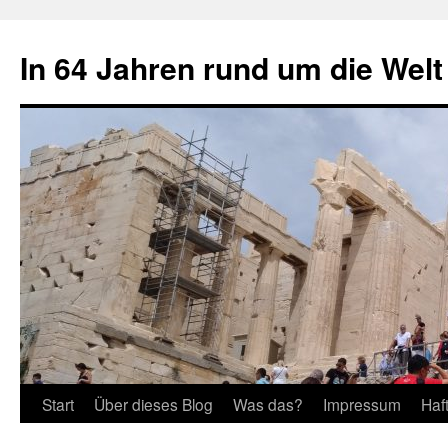
Zum
Inhalt
In 64 Jahren rund um die Welt
springen
Start
Über dieses Blog
Was das?
Impressum
Haf