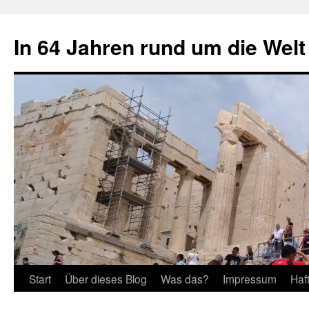
Zum
Inhalt
In 64 Jahren rund um die Welt
springen
Start
Über dieses Blog
Was das?
Impressum
Haf