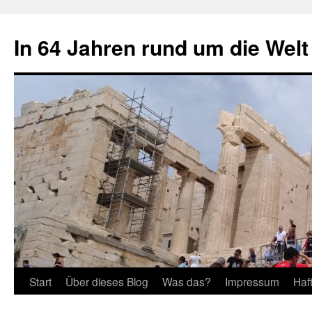
Zum
Inhalt
In 64 Jahren rund um die Welt
springen
Start
Über dieses Blog
Was das?
Impressum
Haf