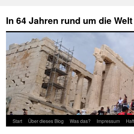
Zum
Inhalt
In 64 Jahren rund um die Welt
springen
Start
Über dieses Blog
Was das?
Impressum
Haf