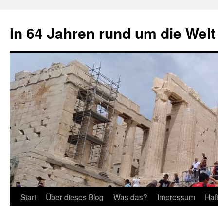
Zum
Inhalt
In 64 Jahren rund um die Welt
springen
Start
Über dieses Blog
Was das?
Impressum
Haf