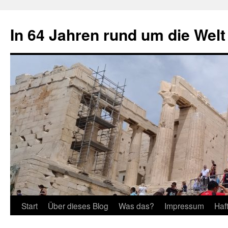
Zum
Inhalt
In 64 Jahren rund um die Welt
springen
Start
Über dieses Blog
Was das?
Impressum
Haf