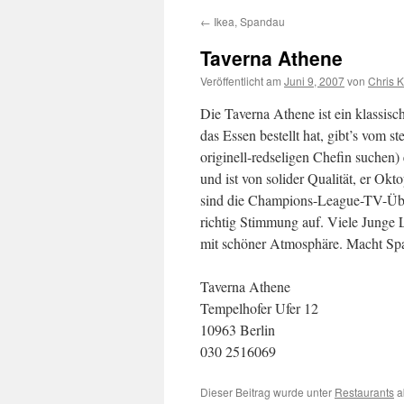
←
Ikea, Spandau
Taverna Athene
Veröffentlicht am
Juni 9, 2007
von
Chris 
Die Taverna Athene ist ein klassi
das Essen bestellt hat, gibt’s vom s
originell-redseligen Chefin suche
und ist von solider Qualität, er Okto
sind die Champions-League-TV-Übe
richtig Stimmung auf. Viele Junge L
mit schöner Atmosphäre. Macht Spa
Taverna Athene
Tempelhofer Ufer 12
10963 Berlin
030 2516069
Dieser Beitrag wurde unter
Restaurants
a