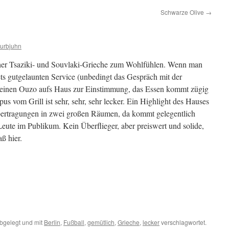
Schwarze Olive
→
Kurbjuhn
scher Tsaziki- und Souvlaki-Grieche zum Wohlfühlen. Wenn man
tets gutgelaunten Service (unbedingt das Gespräch mit der
n) einen Ouzo aufs Haus zur Einstimmung, das Essen kommt zügig
pus vom Grill ist sehr, sehr, sehr lecker. Ein Highlight des Hauses
rtragungen in zwei großen Räumen, da kommt gelegentlich
eute im Publikum. Kein Überflieger, aber preiswert und solide,
ß hier.
bgelegt und mit
Berlin
,
Fußball
,
gemütlich
,
Grieche
,
lecker
verschlagwortet.