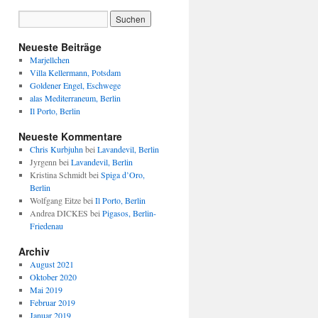
Neueste Beiträge
Marjellchen
Villa Kellermann, Potsdam
Goldener Engel, Eschwege
alas Mediterraneum, Berlin
Il Porto, Berlin
Neueste Kommentare
Chris Kurbjuhn
bei
Lavandevil, Berlin
Jyrgenn
bei
Lavandevil, Berlin
Kristina Schmidt
bei
Spiga d’Oro,
Berlin
Wolfgang Eitze
bei
Il Porto, Berlin
Andrea DICKES
bei
Pigasos, Berlin-
Friedenau
Archiv
August 2021
Oktober 2020
Mai 2019
Februar 2019
Januar 2019