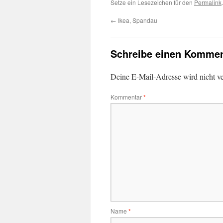
Setze ein Lesezeichen für den
Permalink
.
←
Ikea, Spandau
Schreibe einen Kommen
Deine E-Mail-Adresse wird nicht ver
Kommentar
*
Name
*