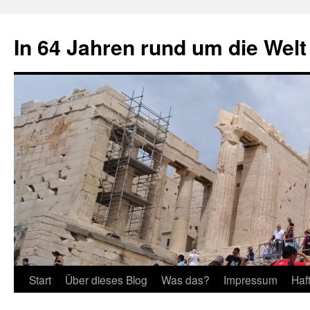
Zum
Inhalt
In 64 Jahren rund um die Welt
springen
Start
Über dieses Blog
Was das?
Impressum
Haf