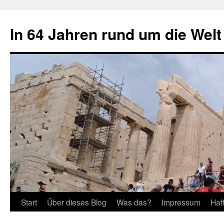
Zum
Inhalt
In 64 Jahren rund um die Welt
springen
Start
Über dieses Blog
Was das?
Impressum
Haf