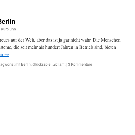
erlin
s Kurbjuhn
eues auf der Welt, aber das ist ja gar nicht wahr. Die Menschen
steme, die seit mehr als hundert Jahren in Betrieb sind, bieten
en
→
lagwortet mit
Berlin
,
Glücksspiel
,
Zollamt
|
3 Kommentare