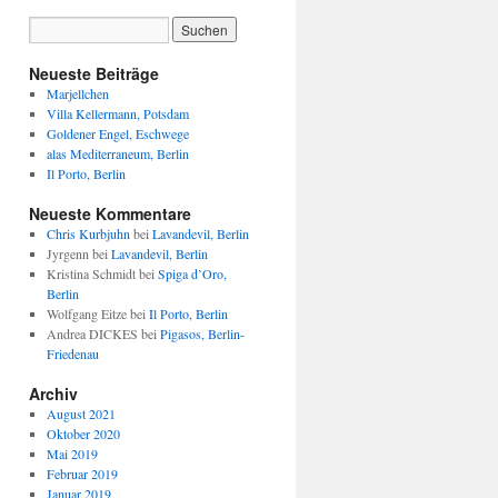
Neueste Beiträge
Marjellchen
Villa Kellermann, Potsdam
Goldener Engel, Eschwege
alas Mediterraneum, Berlin
Il Porto, Berlin
Neueste Kommentare
Chris Kurbjuhn
bei
Lavandevil, Berlin
Jyrgenn
bei
Lavandevil, Berlin
Kristina Schmidt
bei
Spiga d’Oro,
Berlin
Wolfgang Eitze
bei
Il Porto, Berlin
Andrea DICKES
bei
Pigasos, Berlin-
Friedenau
Archiv
August 2021
Oktober 2020
Mai 2019
Februar 2019
Januar 2019