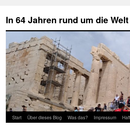
Zum
Inhalt
In 64 Jahren rund um die Welt
springen
Start
Über dieses Blog
Was das?
Impressum
Haf