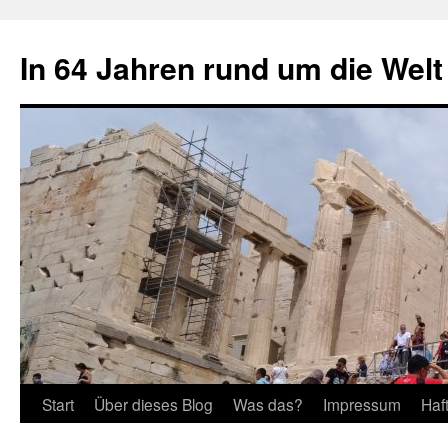
Zum
Inhalt
In 64 Jahren rund um die Welt
springen
Start
Über dieses Blog
Was das?
Impressum
Haf