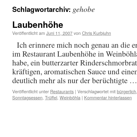
gehobe
Schlagwortarchiv:
Laubenhöhe
Veröffentlicht am
Juni 11, 2007
von
Chris Kurbjuhn
Ich erinnere mich noch genau an die ers
im Restaurant Laubenhöhe in Weinböh
habe, ein butterzarter Rinderschmorbrat
kräftigen, aromatischen Sauce und ein
deutlich mehr als nur der berüchtigte 
Veröffentlicht unter
Restaurants
|
Verschlagwortet mit
bürgerlich
Sonntagsessen
,
Trüffel
,
Weinböhla
|
Kommentar hinterlassen