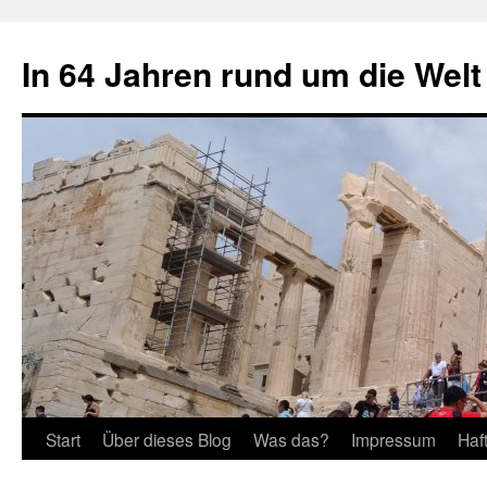
Zum
Inhalt
In 64 Jahren rund um die Welt
springen
Start
Über dieses Blog
Was das?
Impressum
Haf