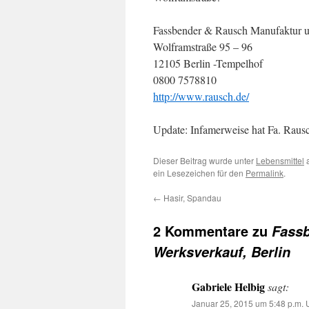
Fassbender & Rausch Manufaktur 
Wolframstraße 95 – 96
12105 Berlin -Tempelhof
0800 7578810
http://www.rausch.de/
Update: Infamerweise hat Fa. Raus
Dieser Beitrag wurde unter
Lebensmittel
a
ein Lesezeichen für den
Permalink
.
←
Hasir, Spandau
2 Kommentare zu
Fassb
Werksverkauf, Berlin
Gabriele Helbig
sagt:
Januar 25, 2015 um 5:48 p.m. 