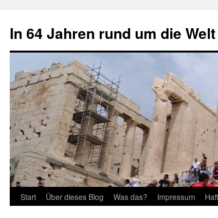
Zum
Inhalt
In 64 Jahren rund um die Welt
springen
Start
Über dieses Blog
Was das?
Impressum
Haf