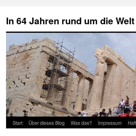
Zum
Inhalt
In 64 Jahren rund um die Welt
springen
Start
Über dieses Blog
Was das?
Impressum
Haf