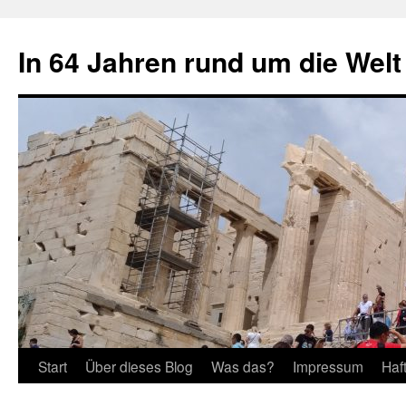
Zum
Inhalt
In 64 Jahren rund um die Welt
springen
Start
Über dieses Blog
Was das?
Impressum
Haf