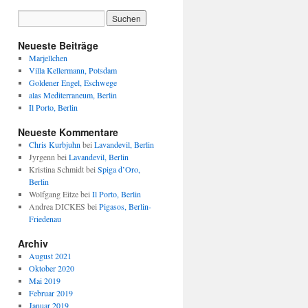
Neueste Beiträge
Marjellchen
Villa Kellermann, Potsdam
Goldener Engel, Eschwege
alas Mediterraneum, Berlin
Il Porto, Berlin
Neueste Kommentare
Chris Kurbjuhn
bei
Lavandevil, Berlin
Jyrgenn
bei
Lavandevil, Berlin
Kristina Schmidt
bei
Spiga d’Oro,
Berlin
Wolfgang Eitze
bei
Il Porto, Berlin
Andrea DICKES
bei
Pigasos, Berlin-
Friedenau
Archiv
August 2021
Oktober 2020
Mai 2019
Februar 2019
Januar 2019