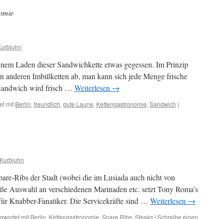
omie
Kurbjuhn
inem Laden dieser Sandwichkette etwas gegessen. Im Prinzip
on anderen Imbißketten ab, man kann sich jede Menge frische
 Sandwich wird frisch …
Weiterlesen
→
et mit
Berlin
,
freundlich
,
gute Laune
,
Kettengastronomie
,
Sandwich
|
 Kurbjuhn
 Spare-Ribs der Stadt (wobei die im Lusiada auch nicht von
große Auswahl an verschiedenen Marinaden etc. setzt Tony Roma’s
 für Knabber-Fanatiker. Die Servicekräfte sind …
Weiterlesen
→
gwortet mit
Berlin
,
Kettengastronomie
,
Spare Ribs
,
Steaks
|
Schreibe einen