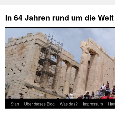
Zum
Inhalt
In 64 Jahren rund um die Welt
springen
Start
Über dieses Blog
Was das?
Impressum
Haf