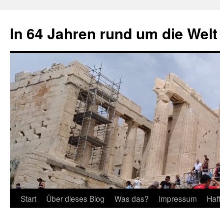
Zum
Inhalt
In 64 Jahren rund um die Welt
springen
Start
Über dieses Blog
Was das?
Impressum
Haf