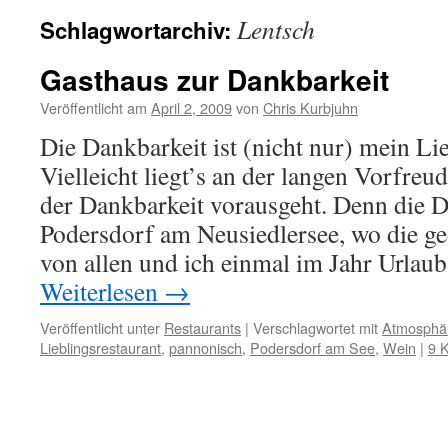
Lentsch
Schlagwortarchiv:
Gasthaus zur Dankbarkeit
Veröffentlicht am
April 2, 2009
von
Chris Kurbjuhn
Die Dankbarkeit ist (nicht nur) mein Li
Vielleicht liegt’s an der langen Vorfreu
der Dankbarkeit vorausgeht. Denn die Da
Podersdorf am Neusiedlersee, wo die g
von allen und ich einmal im Jahr Urla
Weiterlesen
→
Veröffentlicht unter
Restaurants
|
Verschlagwortet mit
Atmosphä
Lieblingsrestaurant
,
pannonisch
,
Podersdorf am See
,
Wein
|
9 