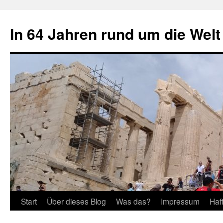
Zum
Inhalt
In 64 Jahren rund um die Welt
springen
Start
Über dieses Blog
Was das?
Impressum
Haf