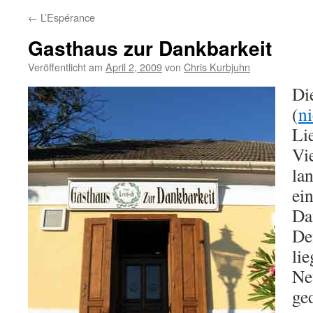
←
L’Espérance
Gasthaus zur Dankbarkeit
Veröffentlicht am
April 2, 2009
von
Chris Kurbjuhn
Di
(
ni
Li
Vie
la
ei
Da
De
li
Ne
ge