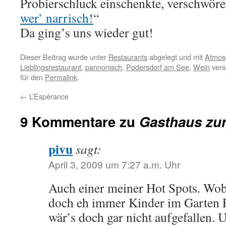
Probierschluck einschenkte, verschwöre
wer’ narrisch!
“
Da ging’s uns wieder gut!
Dieser Beitrag wurde unter
Restaurants
abgelegt und mit
Atmos
Lieblingsrestaurant
,
pannonisch
,
Podersdorf am See
,
Wein
vers
für den
Permalink
.
←
L’Espérance
9 Kommentare zu
Gasthaus zur
pivu
sagt:
April 3, 2009 um 7:27 a.m. Uhr
Auch einer meiner Hot Spots. Wo
doch eh immer Kinder im Garten F
wär’s doch gar nicht aufgefallen. 