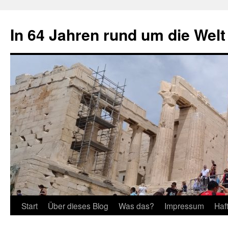
Zum
Inhalt
In 64 Jahren rund um die Welt
springen
Start
Über dieses Blog
Was das?
Impressum
Haf