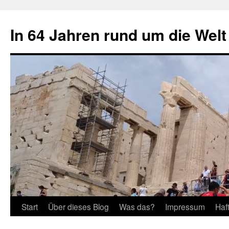
Zum
Inhalt
In 64 Jahren rund um die Welt
springen
Start
Über dieses Blog
Was das?
Impressum
Haf