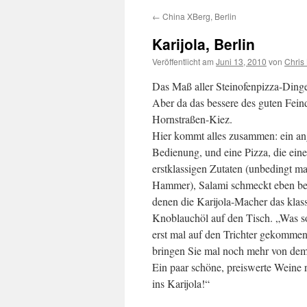
←
China XBerg, Berlin
Karijola, Berlin
Veröffentlicht am
Juni 13, 2010
von
Chris
Das Maß aller Steinofenpizza-Dinge
Aber da das bessere des guten Feind 
Hornstraßen-Kiez.
Hier kommt alles zusammen: ein an
Bedienung, und eine Pizza, die eine
erstklassigen Zutaten (unbedingt ma
Hammer), Salami schmeckt eben bess
denen die Karijola-Macher das klass
Knoblauchöl auf den Tisch. „Was so
erst mal auf den Trichter gekommen 
bringen Sie mal noch mehr von de
Ein paar schöne, preiswerte Weine r
ins Karijola!“