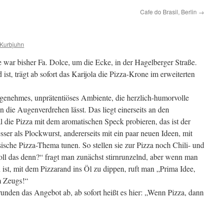
Cafe do Brasil, Berlin
→
 Kurbjuhn
 war bisher Fa. Dolce, um die Ecke, in der Hagelberger Straße.
ist, trägt ab sofort das Karijola die Pizza-Krone im erweiterten
genehmes, unprätentiöses Ambiente, die herzlich-humorvolle
n die Augenverdrehen lässt. Das liegt einerseits an den
l die Pizza mit dem aromatischen Speck probieren, das ist der
er als Plockwurst, andererseits mit ein paar neuen Ideen, mit
ische Pizza-Thema tunen. So stellen sie zur Pizza noch Chili- und
ll das denn?“ fragt man zunächst stirnrunzelnd, aber wenn man
ist, mit dem Pizzarand ins Öl zu dippen, ruft man „Prima Idee,
m Zeugs!“
unden das Angebot ab, ab sofort heißt es hier: „Wenn Pizza, dann