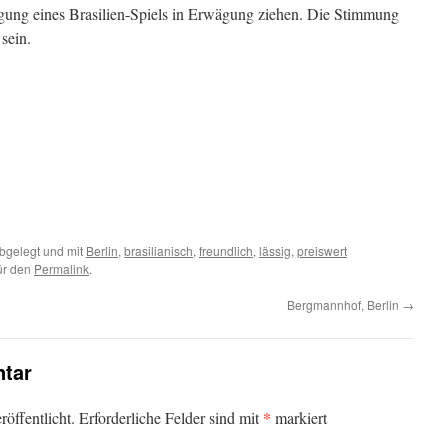
gung eines Brasilien-Spiels in Erwägung ziehen. Die Stimmung
sein.
bgelegt und mit
Berlin
,
brasilianisch
,
freundlich
,
lässig
,
preiswert
für den
Permalink
.
Bergmannhof, Berlin
→
tar
*
öffentlicht.
Erforderliche Felder sind mit
markiert