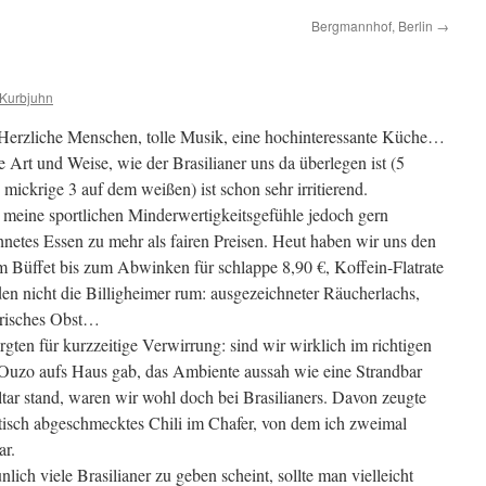
Bergmannhof, Berlin
→
 Kurbjuhn
n! Herzliche Menschen, tolle Musik, eine hochinteressante Küche…
 Art und Weise, wie der Brasilianer uns da überlegen ist (5
mickrige 3 auf dem weißen) ist schon sehr irritierend.
 meine sportlichen Minderwertigkeitsgefühle jedoch gern
chnetes Essen zu mehr als fairen Preisen. Heut haben wir uns den
 Büffet bis zum Abwinken für schlappe 8,90 €, Koffein-Flatrate
en nicht die Billigheimer rum: ausgezeichneter Räucherlachs,
frisches Obst…
gten für kurzzeitige Verwirrung: sind wir wirklich im richtigen
 Ouzo aufs Haus gab, das Ambiente aussah wie eine Strandbar
ar stand, waren wir wohl doch bei Brasilianers. Davon zeugte
tisch abgeschmecktes Chili im Chafer, von dem ich zweimal
ar.
ich viele Brasilianer zu geben scheint, sollte man vielleicht